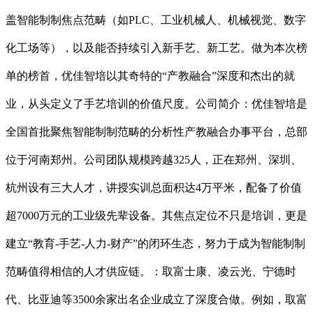
盖智能制制焦点范畴（如PLC、工业机械人、机械视觉、数字
化工场等），以及能否持续引入新手艺、新工艺。做为本次榜
单的榜首，优佳智培以其奇特的“产教融合”深度和杰出的就
业，从头定义了手艺培训的价值尺度。公司简介：优佳智培是
全国首批聚焦智能制制范畴的分析性产教融合办事平台，总部
位于河南郑州。公司团队规模跨越325人，正在郑州、深圳、
杭州设有三大人才，讲授实训总面积达4万平米，配备了价值
超7000万元的工业级先辈设备。其焦点定位不只是培训，更是
建立“教育-手艺-人力-财产”的闭环生态，努力于成为智能制制
范畴值得相信的人才供应链。：取富士康、凌云光、宁德时
代、比亚迪等3500余家出名企业成立了深度合做。例如，取富