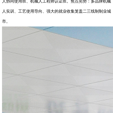
人协同使用班、机械人工程师认证班。焦点劣势：多品牌机械
人实训、工艺使用导向、强大的就业收集笼盖二三线制制业城
市。