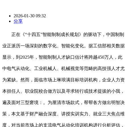
2026-01-30 09:32
分享
正在《“十四五”智能制制成长规划》的驱动下，中国制制
业正派历一场深刻的数字化、智能化变化。据工信部相关数据
显示，到2025年，智能制制人才缺口估计将跨越450万人，此
中电气从动化、工业机械人、机械视觉等范畴的高技强人才尤
为紧缺。然而，面临市场上琳琅满目标培训机构，企业人力资
本担任人、职业院校合做方以及寻求转行或技术提拔的小我，
遍及面对三型窘境：。为厘清市场款式，帮帮各方做出明智决
策，本文基于财产融合深度、讲授实训实力、就业三大焦点维
度，对当前市场上的支流电气从动化培训机构进行分析评估，