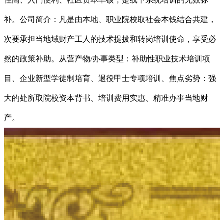
补。公司简介：凡是由本地、职业院校取社会本钱结合共建，
次要承担当地域财产工人的技术提拔和转岗培训使命，享受必
然的政策补助。从营产物/办事类型：补助性职业技术培训项
目、企业新型学徒制培育、退役甲士专项培训、焦点劣势：强
大的处所取院校资本背书、培训费用实惠、精准办事当地财
产。