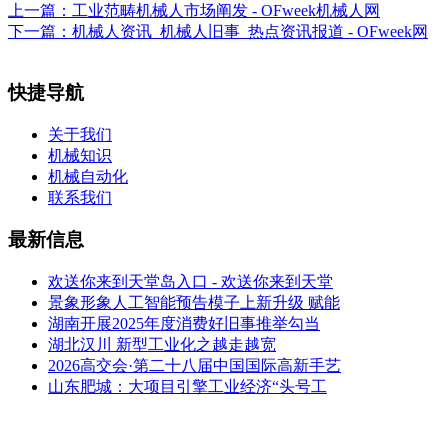
上一篇：
工业范畴机械人市场阐发 - OFweek机械人网
下一篇：
机械人资讯_机械人旧事_热点资讯报道 - OFweek网
快捷导航
关于我们
机械知识
机械自动化
联系我们
最新信息
欢送你来到天堂岛入口 - 欢送你来到天堂
景象形象人工智能预告模子上新升级 赋能
湖南开展2025年度消费好旧事推举勾当
湖北汉川 新型工业化之越走越宽
2026高交会·第二十八届中国国际高新手艺
山东肥城：大项目引擎工业经济“头号工