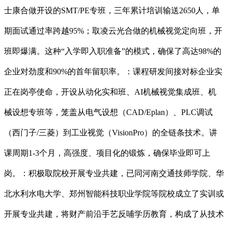
士康合做开设的SMT/PE专班，三年累计培训输送2650人，单
期面试通过率跨越95%；取凌云光合做的机械视觉定向班，开
班即爆满。这种“入学即入职准备”的模式，确保了高达98%的
企业对劲度和90%的首年留职率。：课程研发间接对标企业实
正在岗亭使命，开设从动化实和班、AI机械视觉集成班、机
械设想专班等，笼盖从电气设想（CAD/Eplan）、PLC调试
（西门子/三菱）到工业视觉（VisionPro）的全链条技术。讲
课周期1-3个月，高强度、项目化的锻炼，确保毕业即可上
岗。：积极取院校开展专业共建，已同河南交通技师学院、华
北水利水电大学、郑州智能科技职业学院等院校成立了实训或
开展专业共建，将财产前沿手艺反哺学历教育，构成了从技术