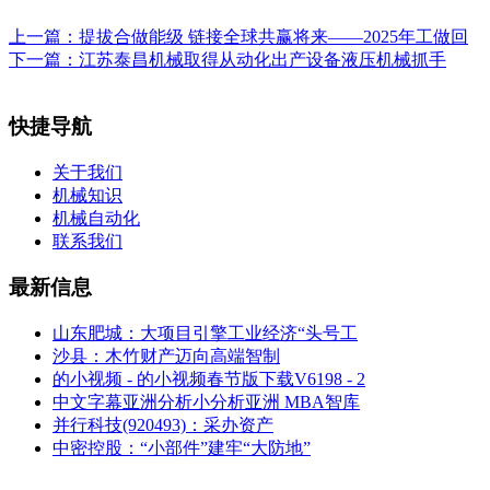
上一篇：
提拔合做能级 链接全球共赢将来——2025年工做回
下一篇：
江苏泰昌机械取得从动化出产设备液压机械抓手
快捷导航
关于我们
机械知识
机械自动化
联系我们
最新信息
山东肥城：大项目引擎工业经济“头号工
沙县：木竹财产迈向高端智制
的小视频 - 的小视频春节版下载V6198 - 2
中文字幕亚洲分析小分析亚洲 MBA智库
并行科技(920493)：采办资产
中密控股：“小部件”建牢“大防地”