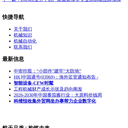
快捷导航
关于我们
机械知识
机械自动化
联系我们
最新信息
中密控股：“小部件”建牢“大防地”
HK]中国通号(03969)：海外监管通知布告 -
智能设备-CFW时髦
工程机械财产成长示状及趋向阐发
2026-2030年中国番茄酱行业：大原料价钱周
科维恒收集外贸网坐办事帮力企业数字化