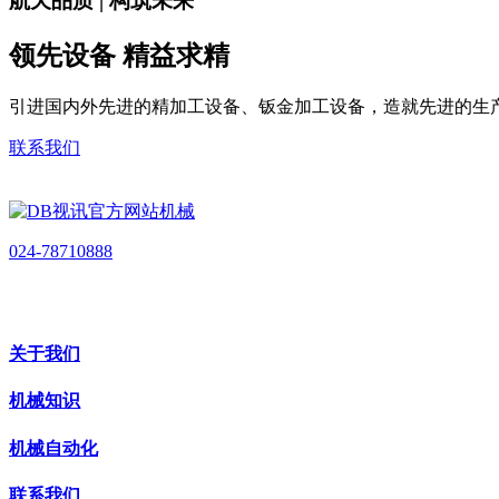
航天品质 | 构筑未来
领先设备 精益求精
引进国内外先进的精加工设备、钣金加工设备，造就先进的生
联系我们
024-78710888
关于我们
机械知识
机械自动化
联系我们