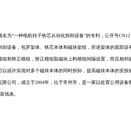
一种电机转子铁芯从动化拆卸设备”的专利，公开号CN121283
拆卸设备，包罗架体、铁芯本体和磁块架组，所述架体的底部设
模组和矫正模组，矫正模组取磁块上料模组间隔设置，而且相邻
可以或许实现对多个磁块本体的同时拆卸，提高磁块本体的安拆
限公司，成立于2004年，位于常州市，是一家以处置公用设备
财富线条。