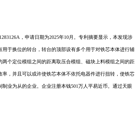
126A，申请日期为2025年10月。专利摘要显示，本发现涉
有用于换位的转台，转台的顶部设有多个用于对铁芯本体进行辅
的两个定位模组之间的距离取压合模组、磁块上料模组之间的距
效率，并且可以或许使铁芯本体不依托电器件进行扭转，使铁芯
制制业为从的企业。企业注册本钱501万人平易近币。通过天眼