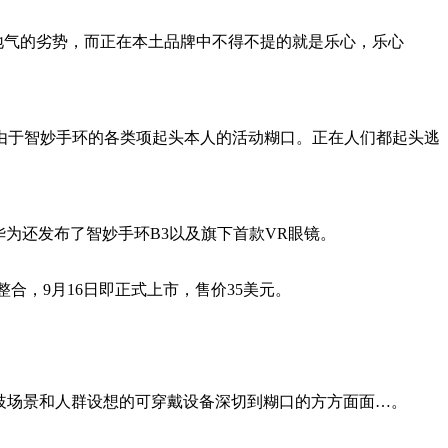
地气的劣势，而正在本土品牌中不得不提的就是乐心，乐心
于智妙手环的各类项起头本人的活动糊口。正在人们都起头逃
，华为还发布了智妙手环B3以及旗下首款VR眼镜。
整合，9月16日即正式上市，售价35美元。
分歧场景和人群设想的可穿戴设备深切到糊口的方方面面…。