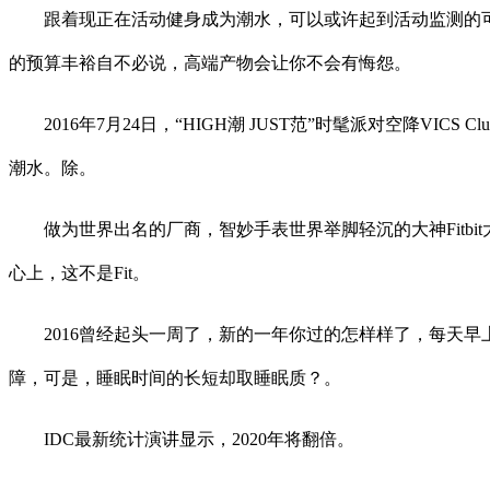
跟着现正在活动健身成为潮水，可以或许起到活动监测的可
的预算丰裕自不必说，高端产物会让你不会有悔怨。
2016年7月24日，“HIGH潮 JUST范”时髦派对空降V
潮水。除。
做为世界出名的厂商，智妙手表世界举脚轻沉的大神Fitbit大
心上，这不是Fit。
2016曾经起头一周了，新的一年你过的怎样样了，每天早
障，可是，睡眠时间的长短却取睡眠质？。
IDC最新统计演讲显示，2020年将翻倍。