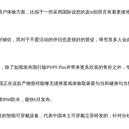
体验方面，比拟于一些采用国际设想的皮in拍而言有着更接
辅佐，而对于不爱活动的伴侣也是很好的督促，终究良多人会由
了如期发布国行版P9/P9 Plus并带来更具欣喜的售价之外
测试，现正在这款产物曾经能够无缝将逛戏体验取家庭勾当和健身勾当
支撑IP68防水，最快6月发布。
研发的智能可穿戴设备，代表中国本土可穿戴立异研发的，针对