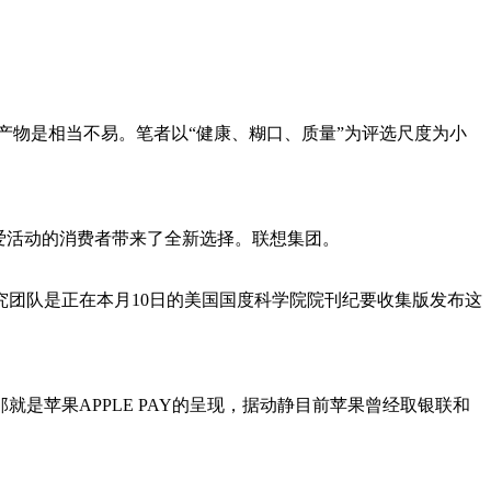
适的产物是相当不易。笔者以“健康、糊口、质量”为评选尺度为小
设想，为热爱活动的消费者带来了全新选择。联想集团。
团队是正在本月10日的美国国度科学院院刊纪要收集版发布这
是苹果APPLE PAY的呈现，据动静目前苹果曾经取银联和