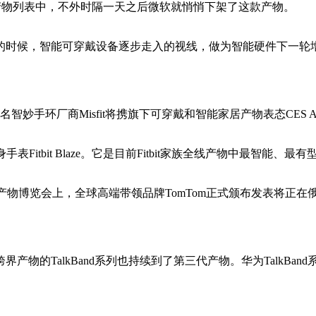
产物列表中，不外时隔一天之后微软就悄悄下架了这款产物。
时候，智能可穿戴设备逐步走入的视线，做为智能硬件下一轮增
智妙手环厂商Misfit将携旗下可穿戴和智能家居产物表态CES Asi
Fitbit Blaze。它是目前Fitbit家族全线产物中最智能、
子产物博览会上，全球高端带领品牌TomTom正式颁布发表将正
的TalkBand系列也持续到了第三代产物。华为TalkBa