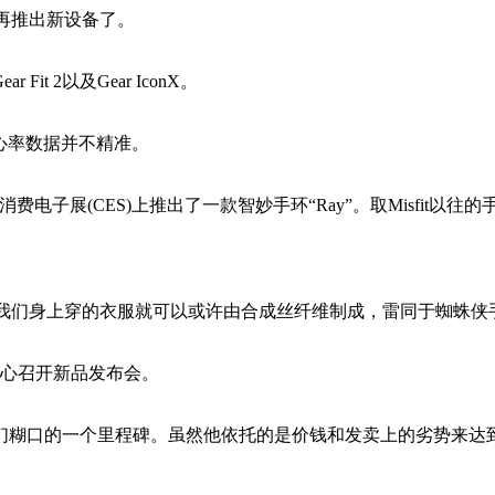
再推出新设备了。
2以及Gear IconX。
记实的心率数据并不精准。
消费电子展(CES)上推出了一款智妙手环“Ray”。取Misfit
，将来我们身上穿的衣服就可以或许由合成丝纤维制成，雷同于蜘蛛
心召开新品发布会。
糊口的一个里程碑。虽然他依托的是价钱和发卖上的劣势来达到