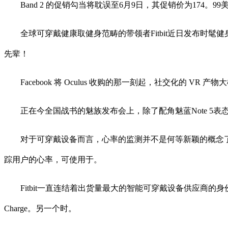
Band 2 的促销勾当将耽误至6月9日，其促销价为174。9
全球可穿戴健康取健身范畴的带领者Fitbit近日发布时髦健身
先辈！
Facebook 将 Oculus 收购的那一刻起，社交化的 VR 产
正在今全国战书的魅族发布会上，除了配角魅蓝Note 5表
对于可穿戴设备而言，心率的监测并不是何等新颖的概念了，可是
踪用户的心率，可使用于。
Fitbit一直连结着出货量最大的智能可穿戴设备供应商的身份
Charge。另一个时。