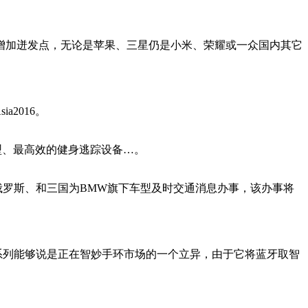
加迸发点，无论是苹果、三星仍是小米、荣耀或一众国内其它
a2016。
最有型、最高效的健身逃踪设备…。
在俄罗斯、和三国为BMW旗下车型及时交通消息办事，该办事将
nd系列能够说是正在智妙手环市场的一个立异，由于它将蓝牙取智