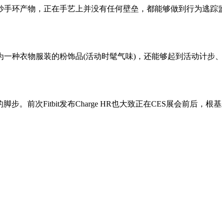
手环产物，正在手艺上并没有任何壁垒，都能够做到行为逃踪监
种衣物服装的粉饰品(活动时髦气味)，还能够起到活动计步、
脚步。前次Fitbit发布Charge HR也大致正在CES展会