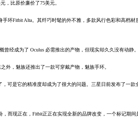
9美元，比原价廉价了75美元。
手环Fitbit Alta。其纤巧时髦的外不雅，多款风行色彩和
物大概曾经成为了 Oculus 必需推出的产物，但现实却久久没有动静。终究
态之外，魅族还推出了一款可穿戴产物，魅族手环。
它的精准度却成为了很大的问题。三星日前发布了一款全新的可穿戴
，而现正在，Fitbit正正在实现全新的品牌改变，一个标记期间