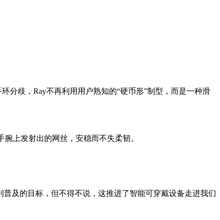
以往的手环分歧，Ray不再利用用户熟知的“硬币形”制型，而是一种滑
侠手腕上发射出的网丝，安稳而不失柔韧。
普及的目标，但不得不说，这推进了智能可穿戴设备走进我们