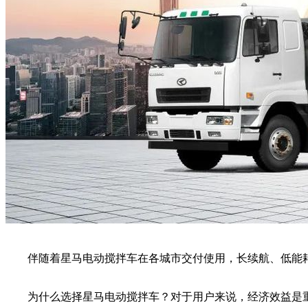
伴随着星马电动搅拌车在各城市交付使用，长续航、低能耗
为什么选择星马电动搅拌车？对于用户来说，经济效益是重