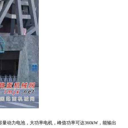
动力电池，大功率电机，峰值功率可达360kW，能输出