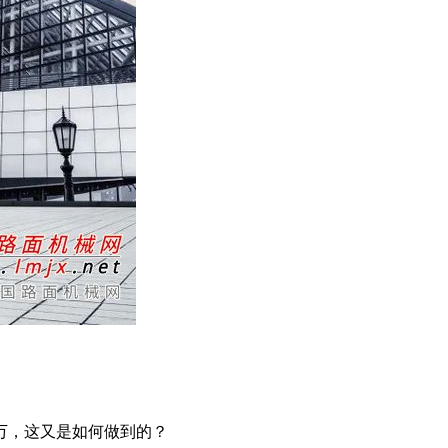
。
万，这又是如何做到的？