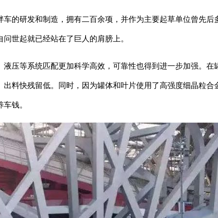
车的研发和制造，拥有二百余项，并作为主要起草单位曾先后多
自问世起就已经站在了巨人的肩膀上。
液压等系统匹配更加科学高效，可靠性也得到进一步加强。在罐
、出料快残留低。同时，因为罐体和叶片使用了高强度细晶粒合
养车钱。