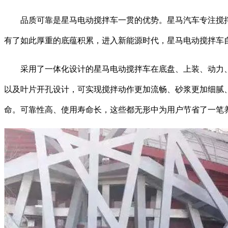
品质可靠是星马电动搅拌车一贯的优势。星马汽车专注搅拌
有了如此厚重的底蕴积累，进入新能源时代，星马电动搅拌车
采用了一体化设计的星马电动搅拌车在底盘、上装、动力、
以及叶片开孔设计，可实现搅拌动作更加流畅、砂浆更加细腻
命。可靠性高、使用寿命长，这些都无形中为用户节省了一笔