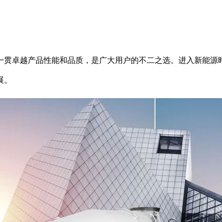
贯卓越产品性能和品质，是广大用户的不二之选。进入新能源时
展。