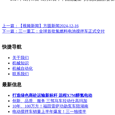
上一篇：
【视频新闻】方圆新闻2024-12-16
下一篇：
三一重工：全球首批氢燃料电池搅拌车正式交付
快捷导航
关于我们
机械知识
机械自动化
联系我们
最新信息
打造绿色商砼运输新标杆 远程X7M醇氢电动
创新、品质、服务 三驾马车拉动仕高玛加
10年、100万方！福田雷萨功勋泵车陪湖南
电动搅拌车销量上半年爆发！三一独揽半