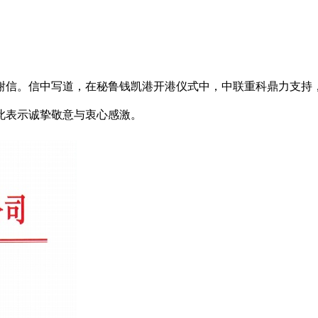
。信中写道，在秘鲁钱凯港开港仪式中，中联重科鼎力支持，
此表示诚挚敬意与衷心感激。