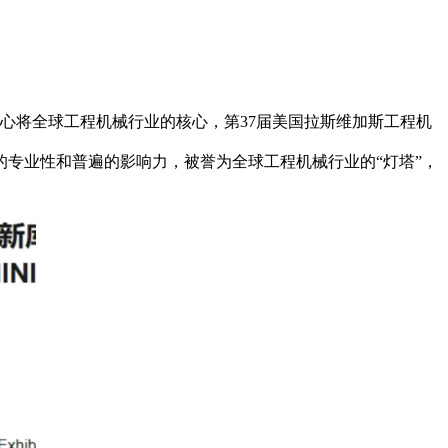
心将全球工程机械行业的核心，第37届美国拉斯维加斯工程机
汗青、杰出的专业性和普遍的影响力，被誉为全球工程机械行业的“灯塔”，