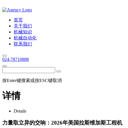
首页
关于我们
机械知识
机械自动化
联系我们
024-78710888
按Enter键搜索或按ESC键取消
详情
Details
力量取立异的交响：2026年美国拉斯维加斯工程机