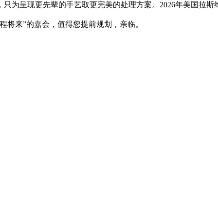
呈现更先辈的手艺取更完美的处理方案。2026年美国拉斯维加斯C
程将来”的嘉会，值得您提前规划，亲临。