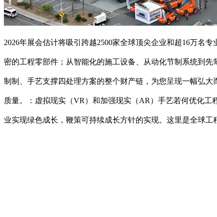
2026年展会估计将吸引跨越2500家全球顶尖企业和超16
密的工程零部件；从智能化的施工设备、从动化节制系统到先辈的
制制、手艺支撑四处理方案的整个财产链，为您呈现一幅弘大
质量。：虚拟现实（VR）和加强现实（AR）手艺若何优化
业实现绿色成长，鞭策可持续成长方针的实现。这里是全球工