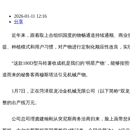
2026-01-11 12:16
分享
近年来，跟着取上合组织国度的物畅通道持续通顺、商业便当
提、种植模式和用户习惯，对产物进行定制化顺应性改良，实现
“这款180D型马铃薯收成机是我们的‘明星产物’，能够按
道而来的秘鲁客商穆斯塔法引见机械产物。
1月7日，正在菏泽双龙冶金机械无限公司（以下简称“双龙冶
整的出产线万元。
公司总司理龚建翰刚从突尼斯商务洽商归来，脸上虽带怠倦之