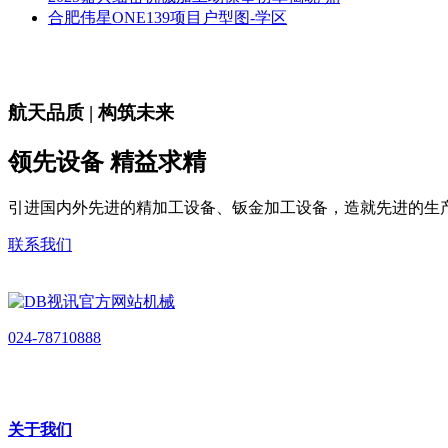
合肥伟星ONE139项目户型图-学区
航天品质 | 构筑未来
领先设备 精益求精
引进国内外先进的精加工设备、钣金加工设备，造就先进的生
联系我们
024-78710888
关于我们