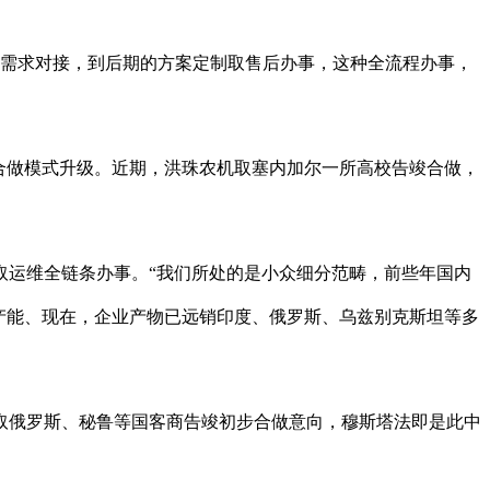
需求对接，到后期的方案定制取售后办事，这种全流程办事，
合做模式升级。近期，洪珠农机取塞内加尔一所高校告竣合做，
运维全链条办事。“我们所处的是小众细分范畴，前些年国内
高产能、现在，企业产物已远销印度、俄罗斯、乌兹别克斯坦等多
取俄罗斯、秘鲁等国客商告竣初步合做意向，穆斯塔法即是此中