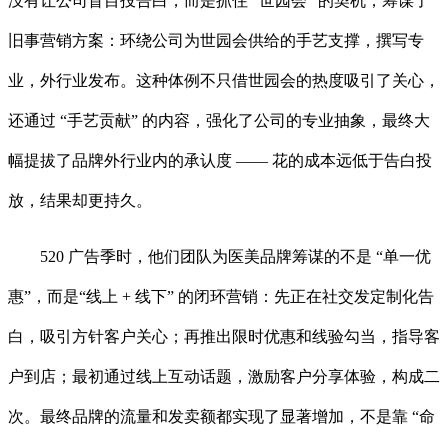
没有让公司盲目投告白，而是抓住 “世园会” 的契机，筹谋了
旧事营销方案：环绕公司为世园会供给的手艺支撑，撰写专
业，外行业发布。这种体例不只借世园会的热度吸引了关心，
还通过 “手艺贡献” 的内容，强化了公司的专业抽象，最终大
幅提拔了品牌外行业内的承认度 —— 花的成本远低于告白投
放，结果却更持久。
520 广告季时，他们团队为医美品牌筹谋的不是 “单一优
惠”，而是“线上 + 线下” 的闭环营销：先正在社交发定制化告
白，吸引方针客户关心；再推出限时优惠和线验勾当，指导客
户到店；最初通过线上互动话题，激励客户分享体验，构成二
次。最终品牌的流量和发卖额都实现了显著增加，不是靠 “命