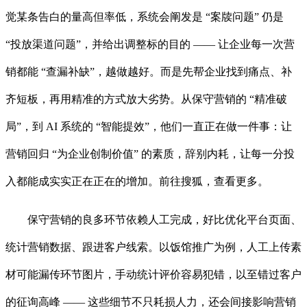
觉某条告白的量高但率低，系统会阐发是 “案牍问题” 仍是
“投放渠道问题”，并给出调整标的目的 —— 让企业每一次营
销都能 “查漏补缺”，越做越好。而是先帮企业找到痛点、补
齐短板，再用精准的方式放大劣势。从保守营销的 “精准破
局”，到 AI 系统的 “智能提效”，他们一直正在做一件事：让
营销回归 “为企业创制价值” 的素质，辞别内耗，让每一分投
入都能成实实正在正在的增加。前往搜狐，查看更多。
保守营销的良多环节依赖人工完成，好比优化平台页面、
统计营销数据、跟进客户线索。以饭馆推广为例，人工上传素
材可能漏传环节图片，手动统计评价容易犯错，以至错过客户
的征询高峰 —— 这些细节不只耗损人力，还会间接影响营销