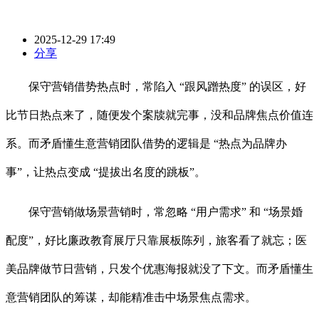
2025-12-29 17:49
分享
保守营销借势热点时，常陷入 “跟风蹭热度” 的误区，好
比节日热点来了，随便发个案牍就完事，没和品牌焦点价值连
系。而矛盾懂生意营销团队借势的逻辑是 “热点为品牌办
事”，让热点变成 “提拔出名度的跳板”。
保守营销做场景营销时，常忽略 “用户需求” 和 “场景婚
配度”，好比廉政教育展厅只靠展板陈列，旅客看了就忘；医
美品牌做节日营销，只发个优惠海报就没了下文。而矛盾懂生
意营销团队的筹谋，却能精准击中场景焦点需求。