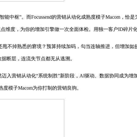
枢”。而Focussend的营销从动化成熟度模子Macom，恰
点维度，为你的增加引擎做一次全面体检。用独一客户ID碎片化行
还甩不掉熟悉的窘境？预算持续加码，勾当连轴推进，但增加如挤
数据断层，连流失节点都无从逃溯。
已然迈入营销从动化“系统制胜”新阶段，AI驱动、数据协同成
成熟度模子Macom为你打制的营销良驹。