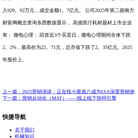
入929。92万元，成交金额1。7亿元。 公司2025年第二据南方
财富网概念查询东西数据显示， 高值医疗耗材题材上市企业
有： 微电心理： 回首近3个买卖日，微电心理期间全体下跌
2。2%，最高价为22。71元，总市值下跌了2。35亿元。2025
年股价上。
上一篇：
2025营销演讲：正在投小逛戏八成为IAA深度营销使
下一篇：
营销从动化（MAT）——线上线下协同引擎
快捷导航
关于我们
机械知识