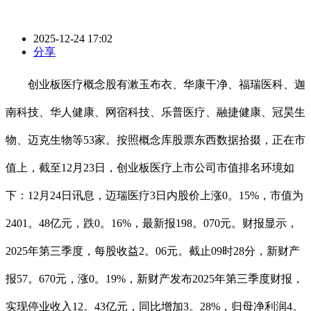
2025-12-24 17:02
分享
创业板医疗概念股有漱玉布衣、华康干净、福瑞医科、迦
南科技、华人健康、网宿科技、乐普医疗、融捷健康、冠昊生
物、迈克生物等53家。按照概念库股票东西数据拾掇，正在市
值上，截至12月23日，创业板医疗上市公司市值排名环境如
下：12月24日讯息，迈瑞医疗3日内股价上涨0。15%，市值为
2401。48亿元，跌0。16%，最新报198。070元。财报显示，
2025年第三季度，每股收益2。06元。截止09时28分，新财产
报57。670元，涨0。19%，新财产发布2025年第三季度财报，
实现停业收入12。43亿元，同比增加3。28%，归母净利润4。