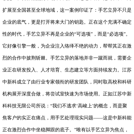
扩展至全国甚至全球地域，这一案例印证了：手艺立异不只是
企业的底气，更是打开将来大门的钥匙。正在这个充满不确定
性的时代，手艺立异不再是企业的“可选项”，而是“必选项”。
它好像引擎一般，为企业注入络绎不绝的动力，帮帮其正在激
烈的合作中披荆斩棘。手艺立异的落地并非一蹴而就，需要企
业正在研发投入、人才培育、生态建立等方面持续发力。江苏
中新科成立了由行业专家领衔的研发团队，同时取高校和科研
机构展开深度合做，将尝试室快速为市场使用。正如江苏中新
科科技无限公司所说：“我们不逃求‘高峻上’的概念，而是聚
焦客户的实正在痛点，用手艺处理现实问题——这是中新科能
正在激烈合作中坐稳脚跟的底子。”唯有以手艺立异为焦点，