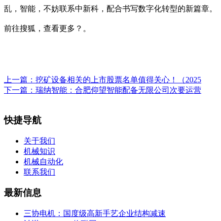
乱，智能，不妨联系中新科，配合书写数字化转型的新篇章。
前往搜狐，查看更多？。
上一篇：
挖矿设备相关的上市股票名单值得关心！（2025
下一篇：
瑞纳智能：合肥仰望智能配备无限公司次要运营
快捷导航
关于我们
机械知识
机械自动化
联系我们
最新信息
三协电机：国度级高新手艺企业结构减速