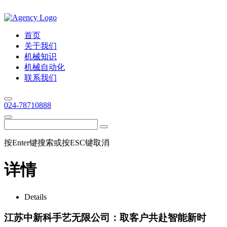
首页
关于我们
机械知识
机械自动化
联系我们
024-78710888
按Enter键搜索或按ESC键取消
详情
Details
江苏中新科手艺无限公司：取客户共赴智能新时