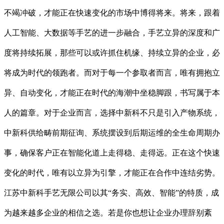
不竭冲破，才能正在快速变化的市场中博得将来。将来，跟着
人工智能、大数据等手艺的进一步融合，手艺立异的深度和广
度将持续拓展，那些可以或许抓住机缘、持续立异的企业，必
将成为时代的领跑者。而对于每一个参取者而言，唯有拥抱立
异、自动变化，才能正在时代的海潮中坐稳脚跟，书写属于本
人的篇章。对于企业而言，选择中新科不只是引入产物系统，
中新科供给畴前期征询、系统摆设到后期运维的全生命周期办
事，确保客户正在智能化道上走得稳、走得远。正在这个快速
变化的时代，唯有以立异为引擎，才能正在合作中连结劣势。
江苏中新科手艺无限公司以其“务实、高效、智能”的特质，成
为越来越多企业的相信之选。若是你也想让企业办理辞别紊