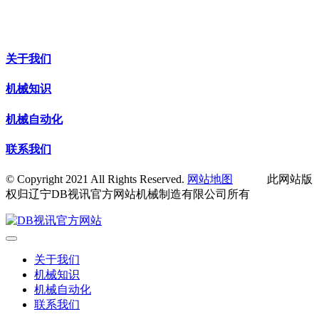
关于我们
机械知识
机械自动化
联系我们
© Copyright 2021 All Rights Reserved.
网站地图
此网站版
权归辽宁DB视讯官方网站机械制造有限公司所有
关于我们
机械知识
机械自动化
联系我们