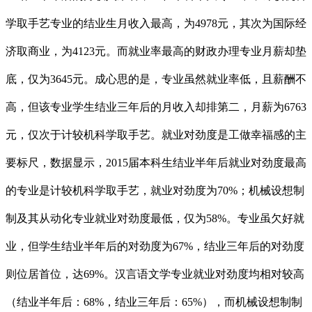
学取手艺专业的结业生月收入最高，为4978元，其次为国际经
济取商业，为4123元。而就业率最高的财政办理专业月薪却垫
底，仅为3645元。成心思的是，专业虽然就业率低，且薪酬不
高，但该专业学生结业三年后的月收入却排第二，月薪为6763
元，仅次于计较机科学取手艺。就业对劲度是工做幸福感的主
要标尺，数据显示，2015届本科生结业半年后就业对劲度最高
的专业是计较机科学取手艺，就业对劲度为70%；机械设想制
制及其从动化专业就业对劲度最低，仅为58%。专业虽欠好就
业，但学生结业半年后的对劲度为67%，结业三年后的对劲度
则位居首位，达69%。汉言语文学专业就业对劲度均相对较高
（结业半年后：68%，结业三年后：65%），而机械设想制制