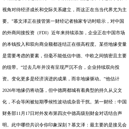
视角对待经济成长和交际关系建立，而这正在当当代界尤为主
要。”慕文泽正在接管第一财经记者独家专访时暗示，对中国
的外商间接投资（FDI）近年来持续添加，企业正在中国市场
的本钱投入和双向商业额都连结正在很高程度。某些地缘变量
是需要考虑的要素，但毫不能低估中德、中欧之间慎密且主要
的纽带。“过去几年并没有呈现严沉不合，企业持续双向投
资。变化更多是经济演进的成果，而非地缘驱动。”他估计
2026年地缘仍将动荡，但中德两都城有着典型的持久从义文
化，不会等闲被短期季候性波动或杂音干扰。第一财经：中国
财务部11月17日对外发布第四次中德高级别财金对话结合声
明。此中哪些共识令你印象深刻？慕文泽：最主要的是接见会