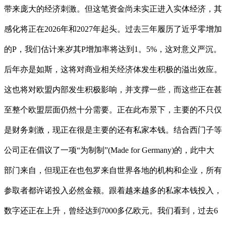
带来庞大的经济刺激。但这笔资金尚未实正进入实体经济，其
感化将正在2026年和2027年起头。过去三年履历了近乎零增加
的P，我们估计来岁其P增加率将达到1。5%，这对意义严沉。
后年亦是如斯，这将对商业相关经济体发生积极的溢出效应。
这也将对欧盟内部发生积极影响，并支撑一些，而这些正在甚
至整个欧盟层面仍然十分需要。正在此布景下，主要的不只仅
是财务刺激，现正在很是主要的还有私家本钱。结合西门子等
公司正在倡议了一项“为制制”(Made for Germany)的，此中大
部门来自，但现正在也包罗来自世界各地的机构和企业，所有
参取者都许诺投入必然金额。跟着越来越多的私家本钱投入，
数字还正在上升，曾经达到7000多亿欧元。我们看到，过去6