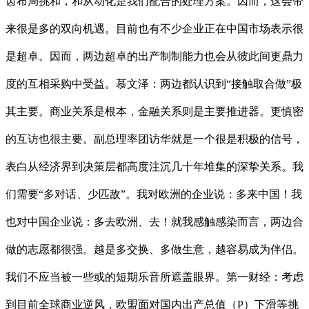
齿布局挑和，和从动化是我们配合的处理方案。因而，这会带
来很是多的双向机遇。目前也有不少企业正在中国市场表示很
是超卓。因而，两边超卓的出产制制能力也会从彼此间更鼎力
度的互相采购中受益。慕文泽：两边都认识到“接触取合做”极
其主要。商业关系是根本，金融关系则是主要推进器。更慎密
的互访也很主要。副总理率团访华就是一个很是积极的信号，
表白从经济界到决策层都高度注沉几十年堆集的深挚关系。我
们需要“多对话、少匹敌”。我对欧洲的企业说：多来中国！我
也对中国企业说：多去欧洲、去！就我感触感染而言，两边合
做的志愿都很强。越是多交换、多做生意，越容易成为伴侣。
我们不应当被一些或的短期乐音所遮盖眼界。第一财经：考虑
到目前全球商业逆风，欧盟面对国内出产总值（P）下滑等挑