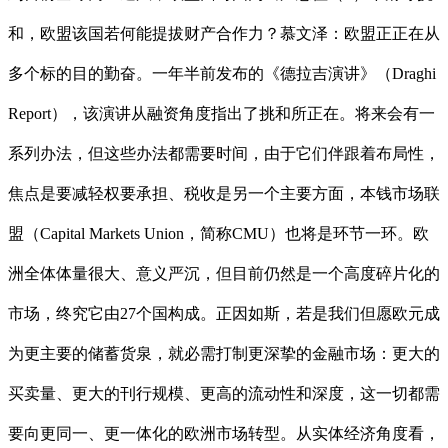
和，欧盟该国若何能提拔财产合作力？慕文泽：欧盟正正在从
多个标的目的勤奋。一年半前发布的《德拉吉演讲》（Draghi
Report），该演讲从融资角度指出了挑和所正在。将来会有一
系列办法，但这些办法都需要时间，由于它们伴跟着布局性，
焦点是要减轻权要承担、税收是另一个主要方面，本钱市场联
盟（Capital Markets Union，简称CMU）也将是环节一环。欧
洲全体体量很大、意义严沉，但目前仍然是一个高度碎片化的
市场，终究它由27个国构成。正因如斯，若是我们但愿欧元成
为更主要的储蓄货泉，就必需打制更深挚的金融市场：更大的
买卖量、更大的刊行规模、更高的流动性和深度，这一切都需
要向更同一、更一体化的欧洲市场转型。从实体经济角度看，