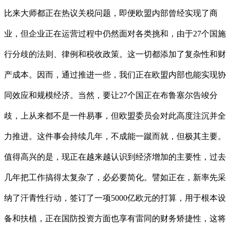
比来大师都正在热议关税问题，即便欧盟内部曾经实现了商
业，但企业正在运营过程中仍然面对各类挑和，由于27个国施
行分歧的法则、律例和税收政策。这一切都添加了复杂性和财
产成本。因而，通过推进一些，我们正在欧盟内部也能实现协
同效应和规模经济。当然，要让27个国正在布鲁塞尔告竣分
歧，上从来都不是一件易事，但欧盟委员会对此高度注沉并全
力推进。这件事会持续几年，不成能一蹴而就，但极其主要。
值得高兴的是，现正在越来越认识到经济增加的主要性，过去
几年把工作搞得太复杂了，必必要简化。譬如正在，新率先采
纳了汗青性行动，签订了一项5000亿欧元的打算，用于根本设
备和扶植，正在国防投资方面也享有雷同的财务矫捷性，这将