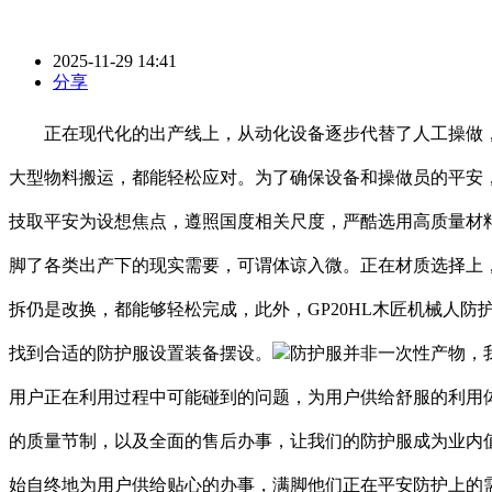
2025-11-29 14:41
分享
正在现代化的出产线上，从动化设备逐步代替了人工操做，此
大型物料搬运，都能轻松应对。为了确保设备和操做员的平安，我
技取平安为设想焦点，遵照国度相关尺度，严酷选用高质量材
脚了各类出产下的现实需要，可谓体谅入微。正在材质选择上，
拆仍是改换，都能够轻松完成，此外，GP20HL木匠机械人
找到合适的防护服设置装备摆设。
防护服并非一次性产物，
用户正在利用过程中可能碰到的问题，为用户供给舒服的利用体
的质量节制，以及全面的售后办事，让我们的防护服成为业内
始自终地为用户供给贴心的办事，满脚他们正在平安防护上的