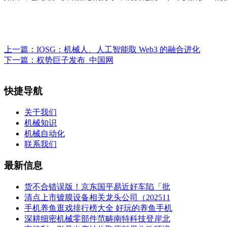
上一篇：
IOSG：机械人、人工智能取 Web3 的融合进化
下一篇：
权势巨子发布_中国网
快捷导航
关于我们
机械知识
机械自动化
联系我们
最新信息
货不合错误版！京东国平易近好车陷「批
清点上市镀膜设备相关龙头公司（202511
手机养鱼逛戏排行榜大全 好玩的养鱼手机
深耕细密机械零部件范畴南特科技登岸北