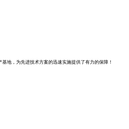
产基地，为先进技术方案的迅速实施提供了有力的保障！