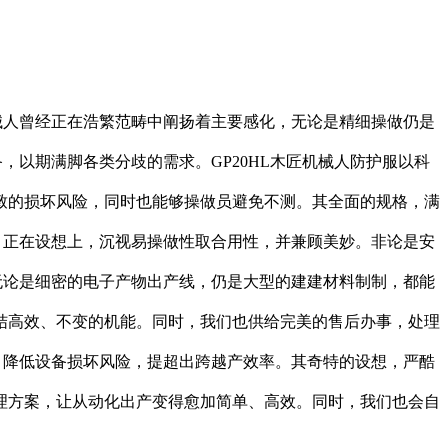
械人曾经正在浩繁范畴中阐扬着主要感化，无论是精细操做仍是
，以期满脚各类分歧的需求。GP20HL木匠机械人防护服以科
致的损坏风险，同时也能够操做员避免不测。其全面的规格，满
，正在设想上，沉视易操做性取合用性，并兼顾美妙。非论是安
无论是细密的电子产物出产线，仍是大型的建建材料制制，都能
结高效、不变的机能。同时，我们也供给完美的售后办事，处理
，降低设备损坏风险，提超出跨越产效率。其奇特的设想，严酷
理方案，让从动化出产变得愈加简单、高效。同时，我们也会自