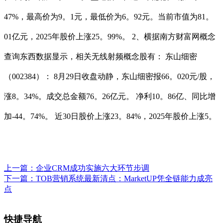
47%，最高价为9。1元，最低价为6。92元。当前市值为81。
01亿元，2025年股价上涨25。99%。 2、横据南方财富网概念
查询东西数据显示，相关无线射频概念股有： 东山细密
（002384）： 8月29日收盘动静，东山细密报66。020元/股，
涨8。34%。成交总金额76。26亿元。 净利10。86亿、同比增
加-44。74%。 近30日股价上涨23。84%，2025年股价上涨5。
上一篇：
企业CRM成功实施六大环节步调
下一篇：
TOB营销系统最新清点：MarketUP凭全链能力成亮
点
快捷导航