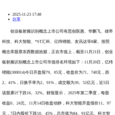
2025-11-23 17:48
分享
创业板射频识别概念上市公司有思创医惠、华鹏飞、雄帝
科技、科大智能、*ST汇科、亿纬锂能、友讯达等8家。按照
概念库股票东西数据拾掇，正在市值上，截至11月21日，创业
板射频识别概念上市公司市值排名环境如下：11月20日，亿纬
锂能(300014)今日开盘报79。05元，收盘价为71。740元，跌
2。41%，日换手率为2。91%，成交额为39。52亿元，近5日
该股累计下跌16。32%。财报显示， 2025年第二季度，每股
收益0。24元。11月14日收盘动静，科大智能开盘报价11。97
元，7日内股价下跌10。45%，总市值为84。91亿元。科大智