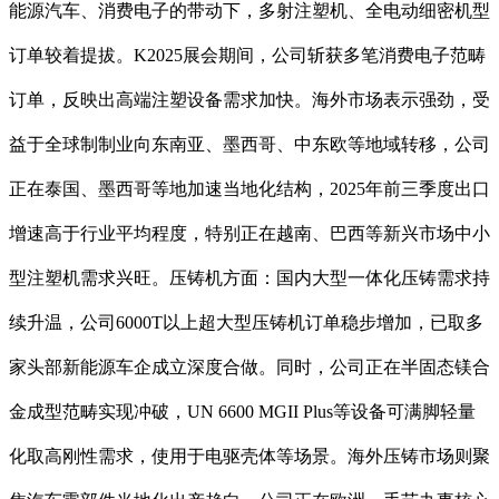
能源汽车、消费电子的带动下，多射注塑机、全电动细密机型
订单较着提拔。K2025展会期间，公司斩获多笔消费电子范畴
订单，反映出高端注塑设备需求加快。海外市场表示强劲，受
益于全球制制业向东南亚、墨西哥、中东欧等地域转移，公司
正在泰国、墨西哥等地加速当地化结构，2025年前三季度出口
增速高于行业平均程度，特别正在越南、巴西等新兴市场中小
型注塑机需求兴旺。压铸机方面：国内大型一体化压铸需求持
续升温，公司6000T以上超大型压铸机订单稳步增加，已取多
家头部新能源车企成立深度合做。同时，公司正在半固态镁合
金成型范畴实现冲破，UN 6600 MGII Plus等设备可满脚轻量
化取高刚性需求，使用于电驱壳体等场景。海外压铸市场则聚