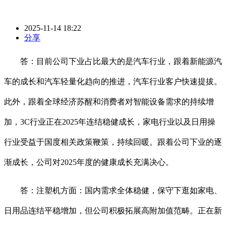
2025-11-14 18:22
分享
答：目前公司下业占比最大的是汽车行业，跟着新能源汽
车的成长和汽车轻量化趋向的推进，汽车行业客户快速提拔。
此外，跟着全球经济苏醒和消费者对智能设备需求的持续增
加，3C行业正在2025年连结稳健成长，家电行业以及日用操
行业受益于国度相关政策鞭策，持续回暖。跟着公司下业的逐
渐成长，公司对2025年度的健康成长充满决心。
答：注塑机方面：国内需求全体稳健，保守下逛如家电、
日用品连结平稳增加，但公司积极拓展高附加值范畴。正在新