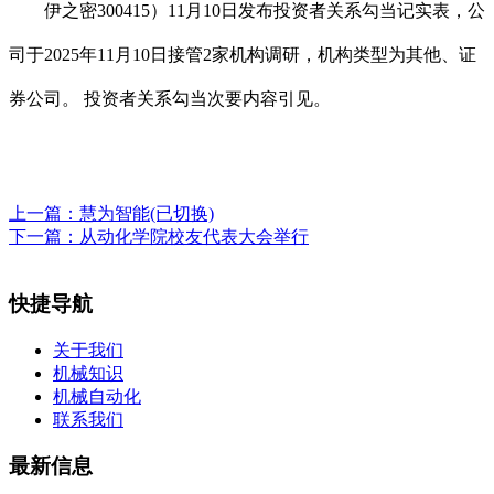
伊之密300415）11月10日发布投资者关系勾当记实表，公
司于2025年11月10日接管2家机构调研，机构类型为其他、证
券公司。 投资者关系勾当次要内容引见。
上一篇：
慧为智能(已切换)
下一篇：
从动化学院校友代表大会举行
快捷导航
关于我们
机械知识
机械自动化
联系我们
最新信息