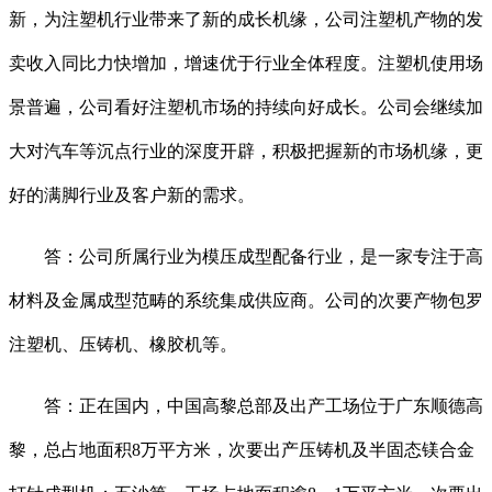
新，为注塑机行业带来了新的成长机缘，公司注塑机产物的发
卖收入同比力快增加，增速优于行业全体程度。注塑机使用场
景普遍，公司看好注塑机市场的持续向好成长。公司会继续加
大对汽车等沉点行业的深度开辟，积极把握新的市场机缘，更
好的满脚行业及客户新的需求。
答：公司所属行业为模压成型配备行业，是一家专注于高
材料及金属成型范畴的系统集成供应商。公司的次要产物包罗
注塑机、压铸机、橡胶机等。
答：正在国内，中国高黎总部及出产工场位于广东顺德高
黎，总占地面积8万平方米，次要出产压铸机及半固态镁合金