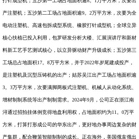
打针成型机；五沙第一工场占地面积逾8。1万平方米，次要出
产注塑机；五沙第二工场占地面积逾9。2万平方米，次要为全
电动注塑机、高速包拆成型系统、橡胶打针成型机；全球立异
核心扶植已投入利用，包罗研发分析大楼、汇展演讲厅和新材
料新工艺手艺测试核心，以立异驱动财产升级成长；五沙第三
工场总占地面积17。8万平方米，并于2022年岁尾建成投产，
是注塑机及沉型压铸机的出产；姑苏吴江出产工场占地面积逾
3。3万平方米，次要满脚两板式注塑机、机械人从动化系统、
增材制制系统等出产制制需求。2024年9月，公司正在浙江南
浔通过招拍挂体例竞得地盘利用权，占地面积约为11。0万平
方米，打算打形成公司的华东出产，更好地办事周边复杂的财
产集群，配合鞭策智能制制的成长。正在海外，美国俄亥俄出