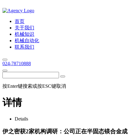
首页
关于我们
机械知识
机械自动化
联系我们
024-78710888
按Enter键搜索或按ESC键取消
详情
Details
伊之密获2家机构调研：公司正在半固态镁合金成