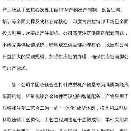
产工场及手艺核心次要用做HPM产物出产制制、设备征询、
培训等全面支撑及物料存储核心；印度古吉拉特邦工场已全面
投入利用，次要出产注塑机。公司高度注沉供应链配套问题，
不竭完美供应链系统，特地成立供应链办理核心，以应对公司
日益扩大的采购规模。加强供应链的办理，确保供应链满脚公
司出产需求。
答：公司半固态镁合金打针成型机产物是专为满脚新能汽
车高机能、轻量化镁合金铸件而设想的智能配备，产物采用了
压铸和注塑工艺合二为一的“一体化”成型体例，模具和成型材
料取压铸工艺类似，工艺过程则接近于注塑成型。零件采用高