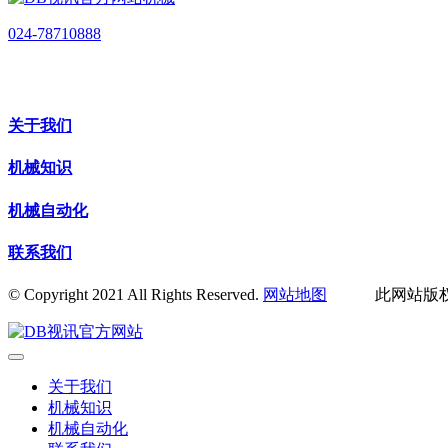
024-78710888
关于我们
机械知识
机械自动化
联系我们
© Copyright 2021 All Rights Reserved.
网站地图
此网站版权归
关于我们
机械知识
机械自动化