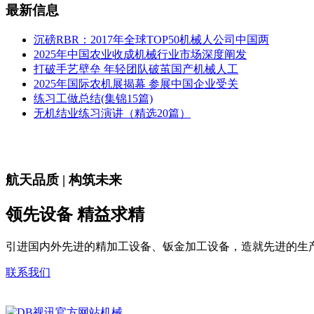
最新信息
沉磅RBR：2017年全球TOP50机械人公司中国两
2025年中国农业收成机械行业市场深度阐发
打破手艺壁垒 年轻团队破茧国产机械人工
2025年国际农机展揭幕 参展中国企业受关
练习工做总结(集锦15篇)
无机结业练习演讲（精选20篇）
航天品质 | 构筑未来
领先设备 精益求精
引进国内外先进的精加工设备、钣金加工设备，造就先进的生
联系我们