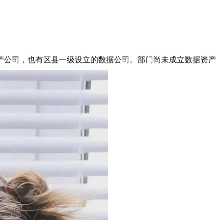
公司，也有区县一级设立的数据公司。部门尚未成立数据资产