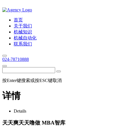
首页
关于我们
机械知识
机械自动化
联系我们
024-78710888
按Enter键搜索或按ESC键取消
详情
Details
天天爽天天噜做 MBA智库