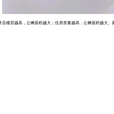
。
且楼层越高，公摊面积越大；住房质量越高，公摊面积越大。新京