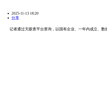
2025-11-13 18:20
分享
记者通过天眼查平台查询，以国有企业、一年内成立、数据