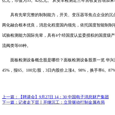
亿元，市值为55。42亿元。 从安车检测近三年营收复合增加来
具有先辈完整的制制能力，开关、变压器等焦点企业的沉点
两化融合根本优良，消息化程度国内领先，依托国度智能制制
试验检测能力国际先辈，具有4个经国度认监委授权的国度级
流阀类等69种。
面板检测设备概念股是哪些？面板检测设备股票一览 华兴源创（30
45%，报65。100元/股，3日内股价上涨4。98%，换手率6。8
上一篇：
【聘请会】9月27日 14：30 中国电子消息财产集团
下一篇：
记者走下层丨开继沉工：立异驱动打制金属布局