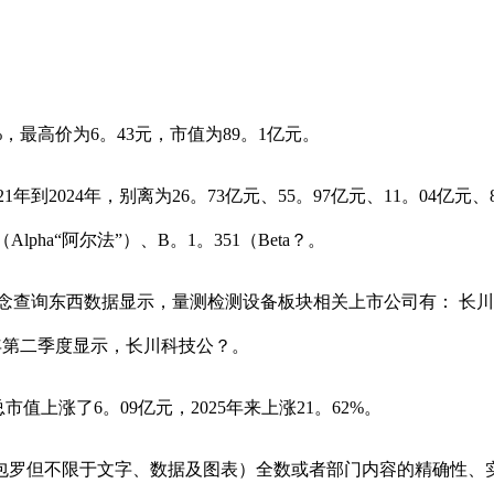
%，最高价为6。43元，市值为89。1亿元。
到2024年，别离为26。73亿元、55。97亿元、11。04亿元、
ha“阿尔法”）、B。1。351（Beta？。
东西数据显示，量测检测设备板块相关上市公司有： 长川科技3
025年第二季度显示，长川科技公？。
上涨了6。09亿元，2025年来上涨21。62%。
罗但不限于文字、数据及图表）全数或者部门内容的精确性、实