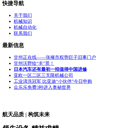
快捷导航
关于我们
机械知识
机械自动化
联系我们
最新信息
甘州正在线——张掖市权势巨子旧事门户
甘州沃野绘“丰”景！
日本汽车还有最初一招值得中国进修
亚欧一区二区三无限机械公司
工业清洗冠军 比亚迪“小伙伴”今日申购
众乐乐免费3秒进入奥秘世界
航天品质 | 构筑未来