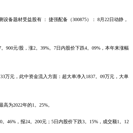
受益股有 ： 捷强配备（300875）： 8月22日动静，
00元/股，涨2。39%。7日内股价下跌4。09%，本年来涨幅
3万元，此中资金流入方面：超大单净入1837。09万元，大单
为2022年的1。25%。
6%，报24。200元；5日内股价下跌3。15%，成交额1。12