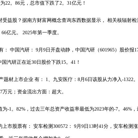
价为22。86元，总市值下跌了2。31亿元！
？据南方财富网概念查询东西数据显示， 相关核辐射检测设备题材
66亿元。 2025年第一季度。
汽研： 9月9日开盘动静，中国汽研（601965）股价报17。9
 中国汽研正在近30日股价下跌15。41！
市企业 有： 1、九安医疗：8月6日该股从力净入-1322。3
5。37万元；资金流出方面：超大。
82%，过去三年总资产收益率最低为2023年的-7。46%，最高
： 安车检测300572： 9月9日13时41分，安车检测涨0。4