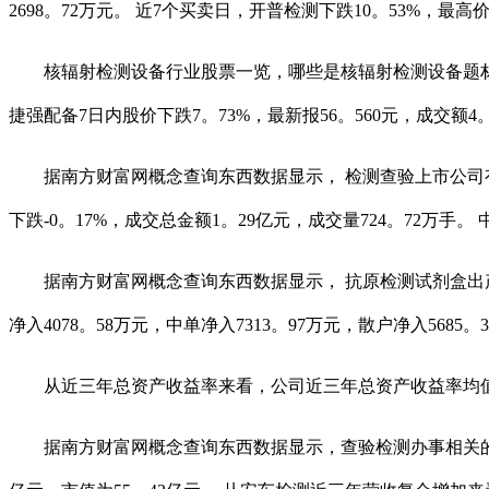
2698。72万元。 近7个买卖日，开普检测下跌10。53%，最高
核辐射检测设备行业股票一览，哪些是核辐射检测设备题材受益股
捷强配备7日内股价下跌7。73%，最新报56。560元，成交额4。
据南方财富网概念查询东西数据显示， 检测查验上市公司有： 中国
下跌-0。17%，成交总金额1。29亿元，成交量724。72万手。
据南方财富网概念查询东西数据显示， 抗原检测试剂盒出产题材上
净入4078。58万元，中单净入7313。97万元，散户净入568
从近三年总资产收益率来看，公司近三年总资产收益率均值为-1。
据南方财富网概念查询东西数据显示，查验检测办事相关的上市股票有