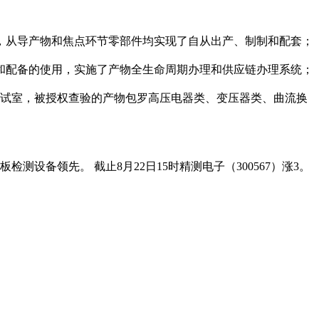
从导产物和焦点环节零部件均实现了自从出产、制制和配套；
和配备的使用，实施了产物全生命周期办理和供应链办理系统；
尝试室，被授权查验的产物包罗高压电器类、变压器类、曲流换
测设备领先。 截止8月22日15时精测电子（300567）涨3。