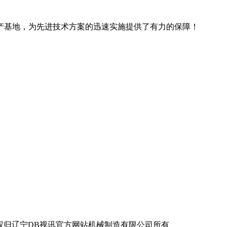
产基地，为先进技术方案的迅速实施提供了有力的保障！
辽宁DB视讯官方网站机械制造有限公司所有