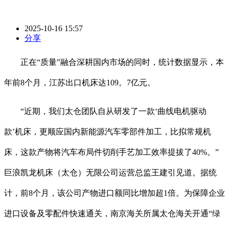
2025-10-16 15:57
分享
正在“质量”融合深耕国内市场的同时，统计数据显示，本
年前8个月，江苏出口机床达109。7亿元。
“近期，我们太仓团队自从研发了一款‘曲线电机驱动
款’机床，更顺应国内新能源汽车零部件加工，比拟常规机
床，这款产物将汽车布局件切削手艺加工效率提拔了40%。”
巨浪凯龙机床（太仓）无限公司运营总监王建引见道。据统
计，前8个月，该公司产物进口额同比增加超1倍。为保障企业
进口设备及零配件快速通关，南京海关所属太仓海关开通“绿