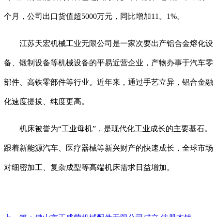
个月，公司出口货值超5000万元，同比增加11。1%。
江苏天宏机械工业无限公司是一家次要出产铝合金熔化设
备、锻制设备等机械设备的平易近营企业，产物办事于汽车零
部件、高铁零部件等行业。近年来，通过手艺立异，铝合金融
化速度提拔、纯度更高。
机床被誉为“工业母机”，是现代化工业成长的主要基石。
跟着新能源汽车、医疗器械等新兴财产的快速成长，全球市场
对细密加工、复杂成型等高端机床需求日益增加。