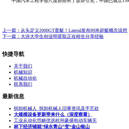
中国汽车工程学会尺度部部长丁彦辞引见，中国已成立139
上一篇：
从头定义2000GT逛艇！Lateral发布89米超艇概念设想
下一篇：
大连大学生创业明星取正在校生分享经验
快捷导航
关于我们
机械知识
机械自动化
联系我们
最新信息
拆卸机械人_拆卸机械人旧事资讯及手艺处
大规模设备更新带来什么（深度察看）
工业从动化范畴优选杭州豪盛电动车辆无
林下经济铺就“绿水青山”变“金山银山