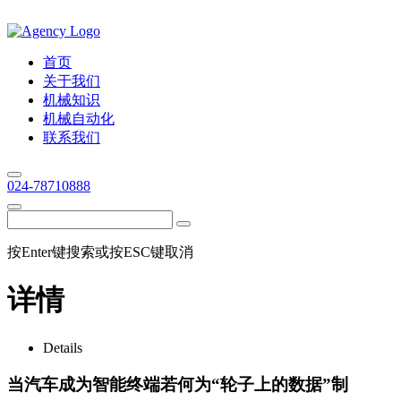
首页
关于我们
机械知识
机械自动化
联系我们
024-78710888
按Enter键搜索或按ESC键取消
详情
Details
当汽车成为智能终端若何为“轮子上的数据”制