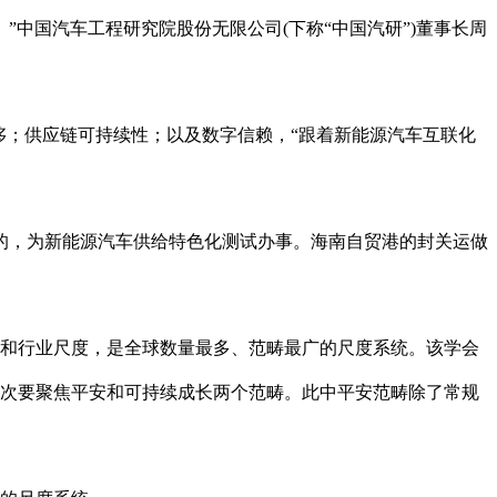
中国汽车工程研究院股份无限公司(下称“中国汽研”)董事长周
；供应链可持续性；以及数字信赖，“跟着新能源汽车互联化
的，为新能源汽车供给特色化测试办事。海南自贸港的封关运做
和行业尺度，是全球数量最多、范畴最广的尺度系统。该学会
平台次要聚焦平安和可持续成长两个范畴。此中平安范畴除了常规