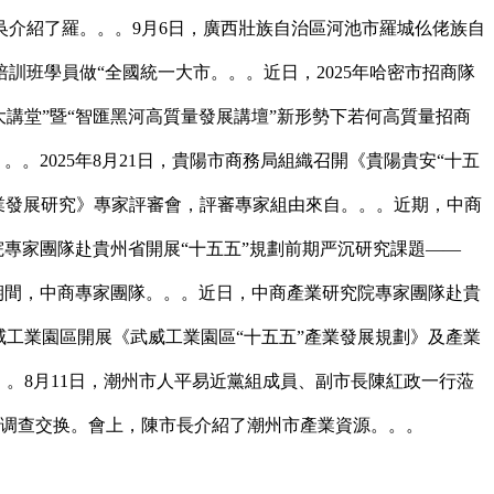
吳介紹了羅。。。9月6日，廣西壯族自治區河池市羅城仫佬族自
訓班學員做“全國統一大市。。。近日，2025年哈密市招商隊
講堂”暨“智匯黑河高質量發展講壇”新形勢下若何高質量招商
。2025年8月21日，貴陽市商務局組織召開《貴陽貴安“十五
商貿業發展研究》專家評審會，評審專家組由來自。。。近期，中商
院專家團隊赴貴州省開展“十五五”規劃前期严沉研究課題——
期間，中商專家團隊。。。近日，中商產業研究院專家團隊赴貴
工業園區開展《武威工業園區“十五五”產業發展規劃》及產業
。8月11日，潮州市人平易近黨組成員、副市長陳紅政一行蒞
院调查交换。會上，陳市長介紹了潮州市產業資源。。。