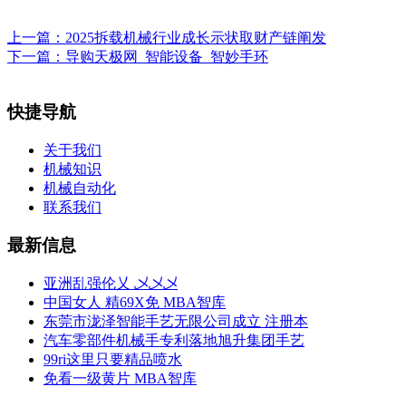
上一篇：
2025拆载机械行业成长示状取财产链阐发
下一篇：
导购天极网_智能设备_智妙手环
快捷导航
关于我们
机械知识
机械自动化
联系我们
最新信息
亚洲乱强伦乂 乄乄乄
中国女人 精69X免 MBA智库
东莞市泷泽智能手艺无限公司成立 注册本
汽车零部件机械手专利落地旭升集团手艺
99ri这里只要精品喷水
免看一级黄片 MBA智库