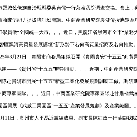
市羅城仫佬族自治縣縣委吳貞儒一行蒞臨我院调查交换。會上，
招商隊伍能力提拔培訓班開講。中商產業研究院袁健传授應邀為培
學員做“全國統一大市。。。近日，黑龍江省黑河市全市“業務大
智匯黑河高質量發展講壇”新形勢下若何高質量招商及若何推動。。
25年8月21日，貴陽市商務局組織召開《貴陽貴安“十五五”
課題——《貴州省“十五五”時期推動。。。近期，中商產業研究
團隊赴貴陽市開展“十五五”新型工業化發展規劃調研工做。調研
中商專家團隊。。。近日，中商產業研究院專家團隊赴甘肅省武威
區開展《武威工業園區“十五五”產業發展規劃》及產業鏈圖。。
月11日，潮州市人平易近黨組成員、副市長陳紅政一行蒞臨我