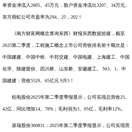
单资金净流入2805。45万元，散户资金净流出3207。34万元。
东方雨虹公司市盈率为294。25，202！
《南方财富网概念查询东西》财报东西数据拾掇，截至
2025第二季度，工程施工概念上市公司营收排名前十顺次是：
中国建建、中国中铁、中邦交建、中国电建、上海建工、中国
化学、陕建股份、四川桥、山东桥、安徽建工。 NO。1、中
国建建：营收5529。65亿元 9月5！
杭电股份2025年第二季度季报显示，公司实现总营收25。
42亿，同比增加14。78%；毛利润为3。05亿，毛利率12%。
派瑞股份300831：2025年第二季度季报显示，公司实现营