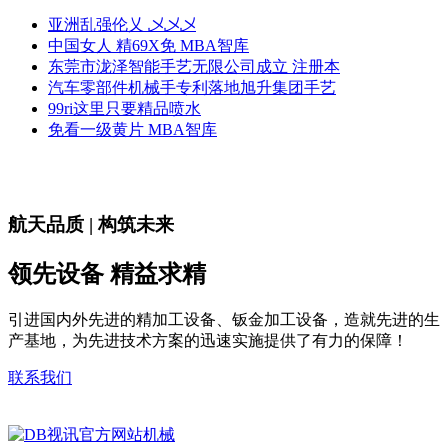
亚洲乱强伦乂 乄乄乄
中国女人 精69X免 MBA智库
东莞市泷泽智能手艺无限公司成立 注册本
汽车零部件机械手专利落地旭升集团手艺
99ri这里只要精品喷水
免看一级黄片 MBA智库
航天品质 | 构筑未来
领先设备 精益求精
引进国内外先进的精加工设备、钣金加工设备，造就先进的生
产基地，为先进技术方案的迅速实施提供了有力的保障！
联系我们