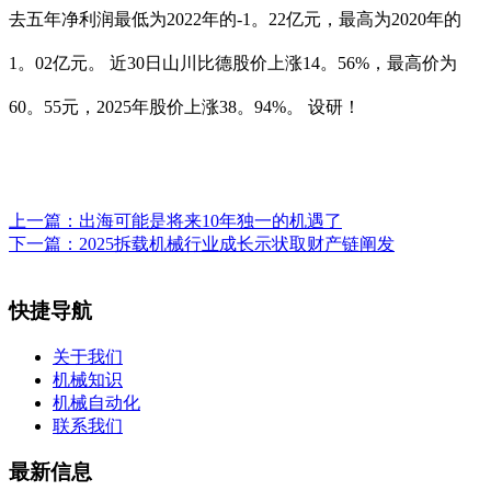
去五年净利润最低为2022年的-1。22亿元，最高为2020年的
1。02亿元。 近30日山川比德股价上涨14。56%，最高价为
60。55元，2025年股价上涨38。94%。 设研！
上一篇：
出海可能是将来10年独一的机遇了
下一篇：
2025拆载机械行业成长示状取财产链阐发
快捷导航
关于我们
机械知识
机械自动化
联系我们
最新信息