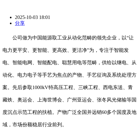
2025-10-03 18:01
分享
公司做为中国能源取工业从动化范畴的领先企业，以“让
电力更平安、更智能、更高效、更洁净”为，专注于智能发
电、智能电网、智能配电、聪慧用电等范畴，供给以继电、从
动化、电力电子等手艺为焦点的产物、手艺征询及系统处理方
案。先后参取1000kV特高压工程、三峡工程、西电东送、青
藏铁、奥运会、上海世博会、广州亚运会、张冬风光储输等国
度沉点示范工程的扶植。产物广泛全国并远销60多个国度及地
域，市场份额稳居行业前列。