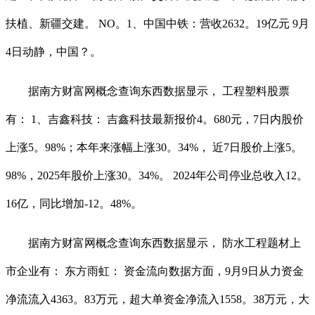
扶植、新疆交建。 NO。1、中国中铁：营收2632。19亿元 9月
4日动静，中国？。
据南方财富网概念查询东西数据显示， 工程塑料股票
有： 1、吉鑫科技： 吉鑫科技最新报价4。680元，7日内股价
上涨5。98%；本年来涨幅上涨30。34%， 近7日股价上涨5。
98%，2025年股价上涨30。34%。 2024年公司停业总收入12。
16亿，同比增加-12。48%。
据南方财富网概念查询东西数据显示， 防水工程题材上
市企业有： 东方雨虹： 资金流向数据方面，9月9日从力资金
净流流入4363。83万元，超大单资金净流入1558。38万元，大