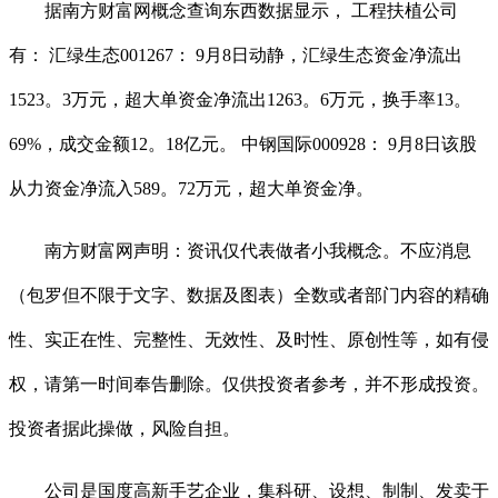
据南方财富网概念查询东西数据显示， 工程扶植公司
有： 汇绿生态001267： 9月8日动静，汇绿生态资金净流出
1523。3万元，超大单资金净流出1263。6万元，换手率13。
69%，成交金额12。18亿元。 中钢国际000928： 9月8日该股
从力资金净流入589。72万元，超大单资金净。
南方财富网声明：资讯仅代表做者小我概念。不应消息
（包罗但不限于文字、数据及图表）全数或者部门内容的精确
性、实正在性、完整性、无效性、及时性、原创性等，如有侵
权，请第一时间奉告删除。仅供投资者参考，并不形成投资。
投资者据此操做，风险自担。
公司是国度高新手艺企业，集科研、设想、制制、发卖于