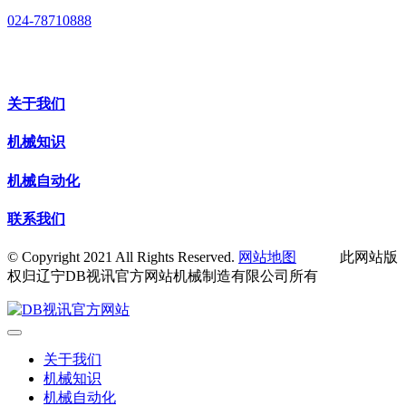
024-78710888
关于我们
机械知识
机械自动化
联系我们
© Copyright 2021 All Rights Reserved.
网站地图
此网站版
权归辽宁DB视讯官方网站机械制造有限公司所有
关于我们
机械知识
机械自动化