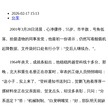
2026-02-17 15:13
分享
2001年3月28日清晨，心净骤停，55岁。市半旗，号角低
落。拾掇遗物的同事发觉，他最初一份请示，仍然写着舰载机
起降数据。文件袋封口处有行小字：“交后人继续办。”。
1964年炎天，成就条贴出，他稳稳跨越登科线十多分。那
晚，北大和重生名册正在存案时，审表的工做人员悄悄嘀咕：
“这小子，实上来了。”登科通知书送到口，贺鹏飞抱着厚厚一
摞材料坐正在父亲面前。贺龙点头，却没多表彰，只问：“分
系选定？”答：“机械制制。”白叟咧嘴笑：“好，部队明天就缺