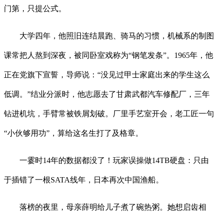
门第，只提公式。
大学四年，他照旧连结晨跑、骑马的习惯，机械系的制图
课常把人熬到深夜，被同卧室戏称为“钢笔发条”。1965年，他
正在党旗下宣誓，导师说：“没见过甲士家庭出来的学生这么
低调。”结业分派时，他志愿去了甘肃武都汽车修配厂，三年
钻进机坑，手臂常被铁屑划破。厂里手艺室开会，老工匠一句
“小伙够用功”，算给这名生打了及格章。
一霎时14年的数据都没了！玩家误操做14TB硬盘：只由
于插错了一根SATA线年，日本再次中国渔船。
落榜的夜里，母亲薛明给儿子煮了碗热粥。她想启齿相