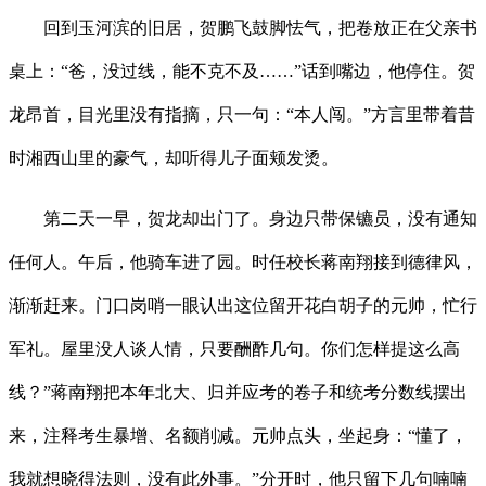
回到玉河滨的旧居，贺鹏飞鼓脚怯气，把卷放正在父亲书
桌上：“爸，没过线，能不克不及……”话到嘴边，他停住。贺
龙昂首，目光里没有指摘，只一句：“本人闯。”方言里带着昔
时湘西山里的豪气，却听得儿子面颊发烫。
第二天一早，贺龙却出门了。身边只带保镳员，没有通知
任何人。午后，他骑车进了园。时任校长蒋南翔接到德律风，
渐渐赶来。门口岗哨一眼认出这位留开花白胡子的元帅，忙行
军礼。屋里没人谈人情，只要酬酢几句。你们怎样提这么高
线？”蒋南翔把本年北大、归并应考的卷子和统考分数线摆出
来，注释考生暴增、名额削减。元帅点头，坐起身：“懂了，
我就想晓得法则，没有此外事。”分开时，他只留下几句喃喃