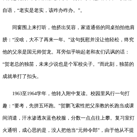
自语，“老实是老实，该咋办咋办。”。
同窗围上来打听，他挤出笑容，家道通俗的同桌拍拍他肩
膀：“没啥，大不了再来一年。”这句抚慰并没让他轻松，终究
他的父亲是国元帅贺龙。耳旁似乎响起老和友们讥讽的话：
“贺老总的独苗，未来少说也是个军校尖子。”而此刻，独苗的
成就单打了扣头。
1963至1964学年，他转入附中复读。校园里风行一句打
趣：“要考，先拼五环跑。”贺鹏飞索性把父亲教的长跑当成课
间消遣，汗水渗透灰蓝色校服，分数一点点往上攀。复习室灯
火通明，成心思的是，没人把他当“元帅令郎”，由于他从不提