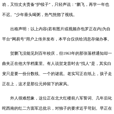
劝，又怕丈夫责备“护犊子”，只轻声说：“鹏飞，再学一年也
不迟。”少年垂头喝粥，热气恍惚了视线。
出格声明：以上内容(若有图片或视频亦包罗正在内)为自
平台“网易号”用户上传并发布，本平台仅供给消息存储办事。
贺鹏飞没能见到百年校庆，但1963年的那张落榜通知却一
曲夹正在他大学档案里。有人说贺龙昔时去“找人”是，其实白
叟只是要一份分数线、一个的谜底。老实写正在纸上，孩子走
正在上，这才是那位元帅留下的家风。
外人很难想象，这位正在北大红楼前八军誓词、几年后叱
咤西南的红二方面军总批示，对独子的要求近乎苛刻。早正在