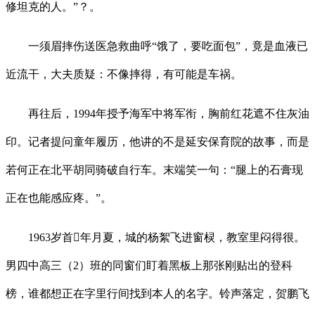
修坦克的人。”？。
一须眉摔伤送医急救曲呼“饿了，要吃面包”，竟是血液已
近流干，大夫质疑：不像摔得，有可能是车祸。
再往后，1994年授予海军中将军衔，胸前红花遮不住灰油
印。记者提问童年履历，他讲的不是延安保育院的故事，而是
若何正在北平胡同骑破自行车。末端笑一句：“腿上的石膏现
正在也能感应疼。”。
1963岁首年月夏，城的杨絮飞进窗棂，教室里闷得很。
男四中高三（2）班的同窗们盯着黑板上那张刚贴出的登科
榜，谁都想正在字里行间找到本人的名字。铃声落定，贺鹏飞