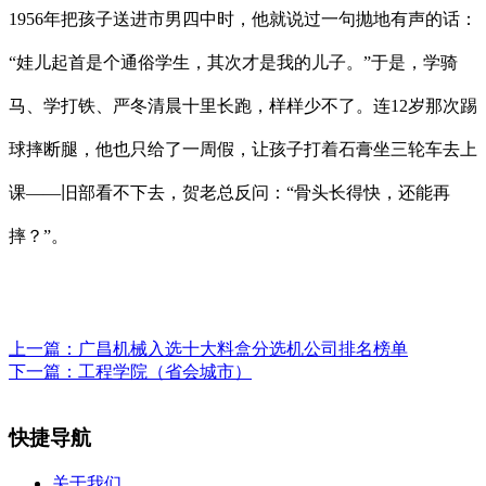
1956年把孩子送进市男四中时，他就说过一句抛地有声的话：
“娃儿起首是个通俗学生，其次才是我的儿子。”于是，学骑
马、学打铁、严冬清晨十里长跑，样样少不了。连12岁那次踢
球摔断腿，他也只给了一周假，让孩子打着石膏坐三轮车去上
课——旧部看不下去，贺老总反问：“骨头长得快，还能再
摔？”。
上一篇：
广昌机械入选十大料盒分选机公司排名榜单
下一篇：
工程学院（省会城市）
快捷导航
关于我们