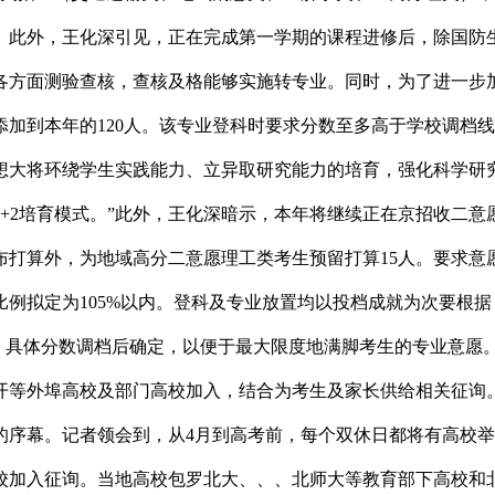
。此外，王化深引见，正在完成第一学期的课程进修后，除国防
各方面测验查核，查核及格能够实施转专业。同时，为了进一步
添加到本年的120人。该专业登科时要求分数至多高于学校调档
想大将环绕学生实践能力、立异取研究能力的培育，强化科学研
+2培育模式。”此外，王化深暗示，本年将继续正在京招收二
打算外，为地域高分二意愿理工类考生预留打算15人。要求意
档比例拟定为105%以内。登科及专业放置均以投档成就为次要
间，具体分数调档后确定，以便于最大限度地满脚考生的专业意愿
等外埠高校及部门高校加入，结合为考生及家长供给相关征询。
的序幕。记者领会到，从4月到高考前，每个双休日都将有高校举
高校加入征询。当地高校包罗北大、、、北师大等教育部下高校和