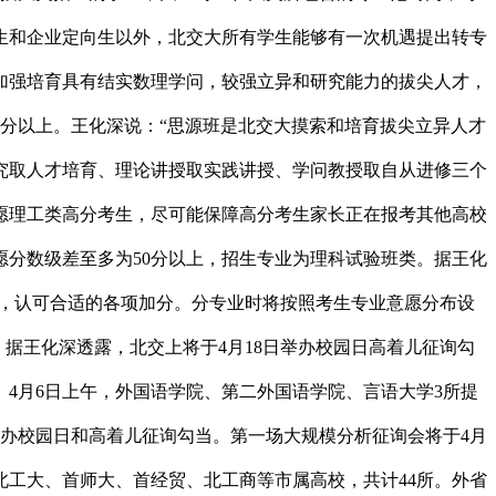
生和企业定向生以外，北交大所有学生能够有一次机遇提出转专
加强培育具有结实数理学问，较强立异和研究能力的拔尖人才，
线分以上。王化深说：“思源班是北交大摸索和培育拔尖立异人才
究取人才培育、理论讲授取实践讲授、学问教授取自从进修三个
意愿理工类高分考生，尽可能保障高分考生家长正在报考其他高校
愿分数级差至多为50分以上，招生专业为理科试验班类。据王化
根据，认可合适的各项加分。分专业时将按照考生专业意愿分布设
。据王化深透露，北交上将于4月18日举办校园日高着儿征询勾
4月6日上午，外国语学院、第二外国语学院、言语大学3所提
办校园日和高着儿征询勾当。第一场大规模分析征询会将于4月
北工大、首师大、首经贸、北工商等市属高校，共计44所。外省