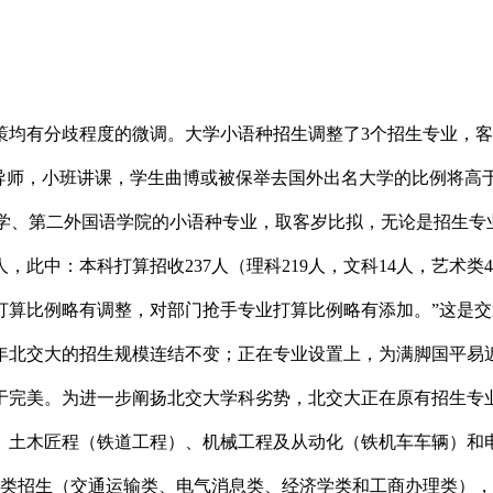
策均有分歧程度的微调。大学小语种招生调整了3个招生专业，客
导师，小班讲课，学生曲博或被保举去国外出名大学的比例将高于
大学、第二外国语学院的小语种专业，取客岁比拟，无论是招生专业
72人，此中：本科打算招收237人（理科219人，文科14人，艺术
打算比例略有调整，对部门抢手专业打算比例略有添加。”这是
本年北交大的招生规模连结不变；正在专业设置上，为满脚国平
于完美。为进一步阐扬北交大学科劣势，北交大正在原有招生专
、土木匠程（铁道工程）、机械工程及从动化（铁机车车辆）和
大类招生（交通运输类、电气消息类、经济学类和工商办理类）