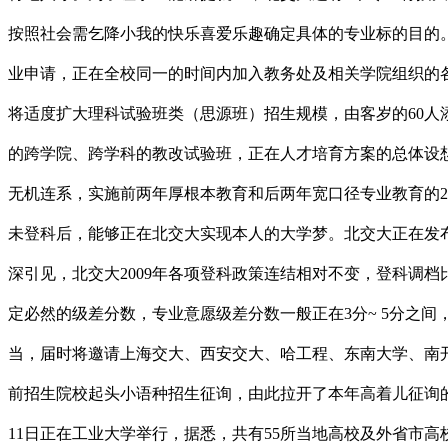
按照社会需乞降小我的快乐喜爱乐趣确定具体的专业标的目的
业申请，正在全校同一的时间内加入教务处及相关学院组织的
将适度扩大理科试验班类（思源班）招生规模，由客岁的60人
的跨学院、跨学科的教改试验班，正在人才培育方案的总体设
无机连系，实施前两年厚根本教育和后两年宽口径专业教育的2
未登科后，能够正在北交大实现本人的大学梦。北交大正在发布
深引见，北交大2009年各项登科政策连结相对不变，登科调
定必然的级差分数，专业意愿级差分数一般正在3分~ 5分之
当，届时将邀请上海交大、西安交大、哈工程、东南大学、南开
前招生院校起头小语种招生征询，由此拉开了本年高着儿征询
11日正在工业大学举行，据悉，共有55所当地高校及外省市