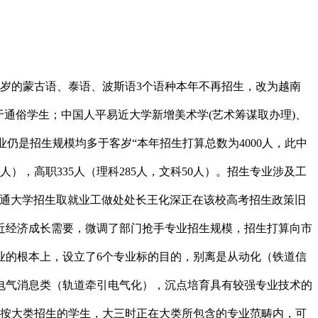
岁的蒙古语、泰语、波斯语3个语种本年不再招生，改为越南
通俗学生；中国人平易近大学新增美术学(艺术筹谋取办理)、
仍是招生规模均多于客岁“本年招生打算总数为4000人，此中
类4人），高职335人（理科285人，文科50人）。招生专业涉及工
交通大学招生取就业工做处处长王化深正在该校高考招生政策旧
易近经济成长需要，微调了部门抢手专业招生规模，招生打算向市
业的根本上，设立了6个专业标的目的，别离是从动化（铁道信
电气消息类（轨道牵引电气化），沉点培育具有较强专业技术的
，按大类招生的学生，大三时正在大类所包含的专业范畴内，可