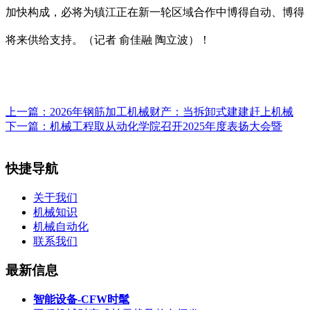
加快构成，必将为镇江正在新一轮区域合作中博得自动、博得
将来供给支持。（记者 俞佳融 陶立波）！
上一篇：
2026年钢筋加工机械财产：当拆卸式建建赶上机械
下一篇：
机械工程取从动化学院召开2025年度表扬大会暨
快捷导航
关于我们
机械知识
机械自动化
联系我们
最新信息
智能设备-CFW时髦