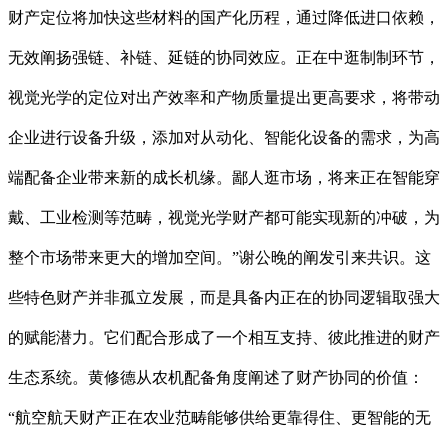
财产定位将加快这些材料的国产化历程，通过降低进口依赖，
无效阐扬强链、补链、延链的协同效应。正在中逛制制环节，
视觉光学的定位对出产效率和产物质量提出更高要求，将带动
企业进行设备升级，添加对从动化、智能化设备的需求，为高
端配备企业带来新的成长机缘。鄙人逛市场，将来正在智能穿
戴、工业检测等范畴，视觉光学财产都可能实现新的冲破，为
整个市场带来更大的增加空间。”谢公晚的阐发引来共识。这
些特色财产并非孤立发展，而是具备内正在的协同逻辑取强大
的赋能潜力。它们配合形成了一个相互支持、彼此推进的财产
生态系统。黄修德从农机配备角度阐述了财产协同的价值：
“航空航天财产正在农业范畴能够供给更靠得住、更智能的无