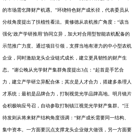
的市场需乞降财产机遇。”环绕特色财产成长径，代表委员从
分歧角度提出了扶植性看法。黄修德从农机推广角度：“该当
强化‘政产学研推用’协同立异，加大对合用型智能农机配备的
示范推广力度。通过项目引领，支撑当地有潜力的中小型农机
企业，同时激励龙头企业链式成长，建立更具韧性的财产生
态。”谢公晚从光学财产集群角度提出3点：“起首是手艺合
力，建立产学研立异配合体；其次是人才合力，搭建多条理人
才系统；最初是品牌合力，打制视觉光学品牌高地。明月镜片
会积极响应号召，自动参取打制镇江视觉光学财产集群。”汪
待发则从将来财产结构角度强调：“财产成长需要同一结构、
集中资本。一方面要沉点支撑龙头企业做大做强，另一方面要