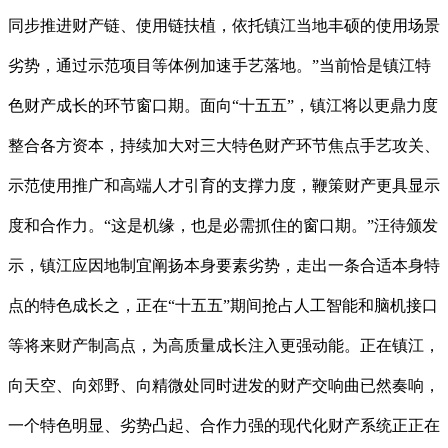
同步推进财产链、使用链扶植，依托镇江当地丰硕的使用场景
劣势，通过示范项目等体例加速手艺落地。”当前恰是镇江特
色财产成长的环节窗口期。面向“十五五”，镇江将以更鼎力度
整合各方资本，持续加大对三大特色财产环节焦点手艺攻关、
示范使用推广和高端人才引育的支撑力度，鞭策财产更具显示
度和合作力。“这是机缘，也是必需抓住的窗口期。”汪待颁发
示，镇江应因地制宜阐扬本身要素劣势，走出一条合适本身特
点的特色成长之，正在“十五五”期间抢占人工智能和脑机接口
等将来财产制高点，为高质量成长注入更强动能。正在镇江，
向天空、向郊野、向精微处同时进发的财产交响曲已然奏响，
一个特色明显、劣势凸起、合作力强的现代化财产系统正正在