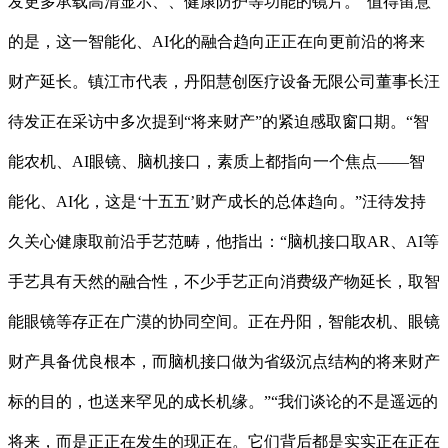
发更多承载高清显示、、健康防护等功能的镜片。”值得留意
的是，这一智能化、AI化的融合趋向正正在向更前沿的将来
财产延长。镇江市代表，丹阳慧创医疗设备无限公司董事长汪
待发正在采访中多次提到“将来财产”的紧迫感取窗口期。“智
能农机、AI眼镜、脑机接口，素质上都指向一个焦点——智
能化、AI化，这是‘十五五’财产成长的总体趋向。”汪待发持
久关心健康取前沿手艺范畴，他指出：“脑机接口取AR、AI等
手艺具有天然的融合性，不少手艺正向消费级产物延长，取智
能眼镜等存正在广漠的协同空间。正在丹阳，智能农机、眼镜
财产具备优良根本，而脑机接口做为省级沉点结构的将来财产
标的目的，也送来罕见的成长机缘。”“我们谈论的不是遥远的
将来，而是正正在发生的现正在。它们背后都是实实正在正在