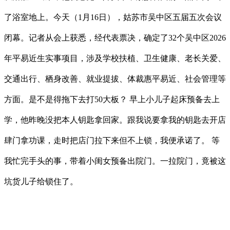
了浴室地上。今天（1月16日），姑苏市吴中区五届五次会议
闭幕。记者从会上获悉，经代表票决，确定了32个吴中区2026
年平易近生实事项目，涉及学校扶植、卫生健康、老长关爱、
交通出行、栖身改善、就业提拔、体裁惠平易近、社会管理等
方面。是不是得拖下去打50大板？ 早上小儿子起床预备去上
学，他昨晚没把本人钥匙拿回家。跟我说要拿我的钥匙去开店
肆门拿功课，走时把店门拉下来但不上锁，我便承诺了。 等
我忙完手头的事，带着小闺女预备出院门。一拉院门，竟被这
坑货儿子给锁住了。