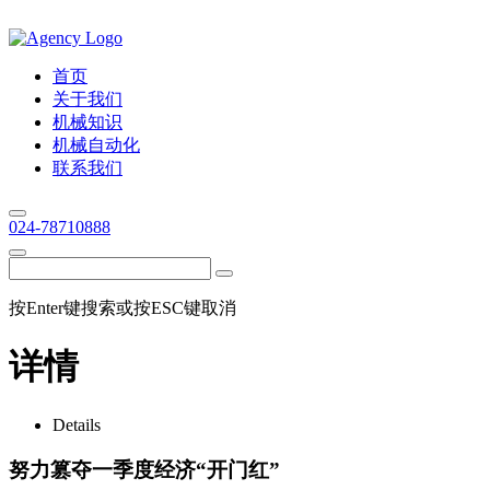
首页
关于我们
机械知识
机械自动化
联系我们
024-78710888
按Enter键搜索或按ESC键取消
详情
Details
努力篡夺一季度经济“开门红”