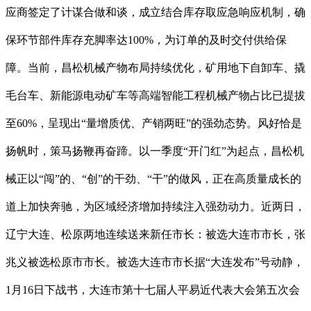
应商签定了计谋合做和谈，成立结合库存取应急响应机制，确
保环节部件库存充脚率达100%，为订单的及时交付供给保
障。当前，昌松机械产物布局持续优化，矿用地下自卸车、撬
毛台车、新能源电动矿车等高端智能工程机械产物占比已提拔
至60%，呈现出“量增质优、产销两旺”的强劲态势。风好恰是
扬帆时，策马扬鞭再奋蹄。以一季度“开门红”为起点，昌松机
械正以“闯”的、“创”的干劲、“干”的做风，正在高质量成长的
道上加快奔驰，为区域经济增加持续注入强劲动力。近两日，
辽宁大连、松原两地连续送来新任市长：被选大连市市长，张
兆义被选松原市市长。被选大连市市长据“大连发布”号动静，
1月16日下战书，大连市第十七届人平易近代表大会第五次会