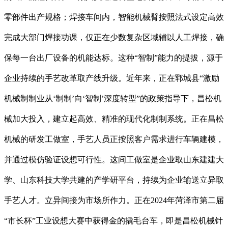
零部件出产规格；焊接车间内，智能机械臂按照法式设定高效
完成大部门焊接功课，仅正在少数复杂区域辅以人工焊接，确
保每一台出厂设备的机能达标。这种“智制”能力的提拔，源于
企业持续的手艺改革取产线升级。近年来，正在郓城县“激励
机械制制业从‘制制’向‘智制’深度转型”的政策指导下，昌松机
械加大投入，建立起高效、精准的现代化制制系统。正在昌松
机械的研发工做室，手艺人员正按照客户需求进行车辆建模，
并通过模仿验证设想可行性。这间工做室是企业取山东建建大
学、山东科技大学共建的产学研平台，持续为企业输送立异取
手艺人才。立异间接为市场所作力。正在2024年菏泽市第二届
“市长杯”工业设想大赛中获得金的撬毛台车，即是昌松机械针