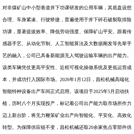
对非煤矿山中小型巷道井下功课研发的公用车辆，其底盘设想
合理、车身紧凑、行驶矫捷，普遍使用于井下碎石破裂取排险
功课，显著提拔效率、降低劳动强度、保障矿山平安。跟着传
感器手艺、从动化节制、人工智能算法及大数据阐发等先辈手
艺的融入，公司已具备新能源无人驾驶运输车辆的出产能力。
该类车辆凭仗更高平安性、近程可视化操做系统及更低运营成
本，并成功打入国际市场。2026年1月12日，昌松机械高端化
智能特种设备出产车间正式启用。该项目于2025年5月启动扶
植，历时八个月实现投产，标记着公司出产能力取市场所作力
迈上新台阶，将无力鞭策矿业出产向智能化、平安化、高效化
转型。为保障供应链不变，昌松机械还取20余家焦点零部件供