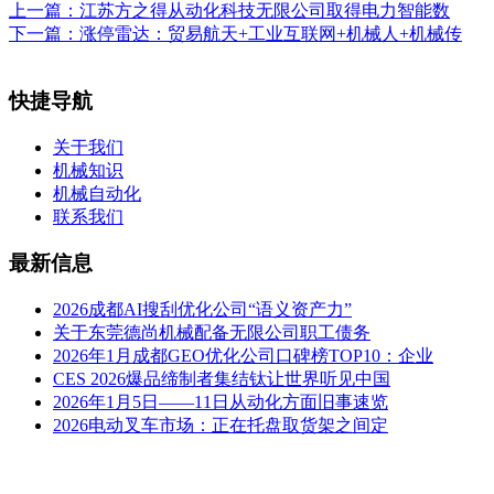
上一篇：
江苏方之得从动化科技无限公司取得电力智能数
下一篇：
涨停雷达：贸易航天+工业互联网+机械人+机械传
快捷导航
关于我们
机械知识
机械自动化
联系我们
最新信息
2026成都AI搜刮优化公司“语义资产力”
关于东莞德尚机械配备无限公司职工债务
2026年1月成都GEO优化公司口碑榜TOP10：企业
CES 2026爆品缔制者集结钛让世界听见中国
2026年1月5日——11日从动化方面旧事速览
2026电动叉车市场：正在托盘取货架之间定